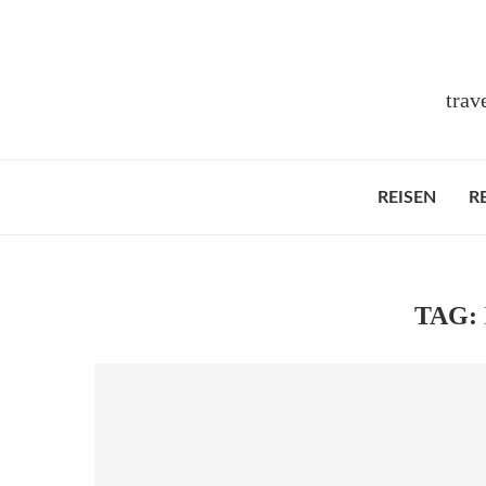
trav
REISEN
R
TAG: