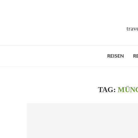
trav
REISEN
R
TAG:
MÜNC