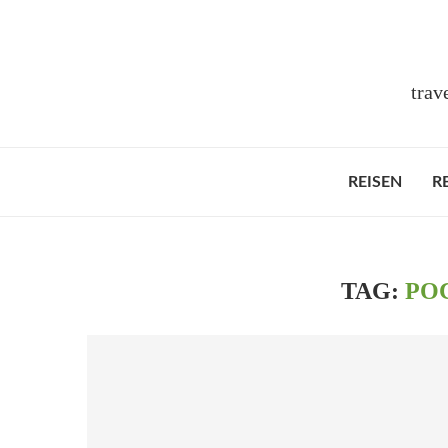
trav
REISEN
R
TAG:
PO