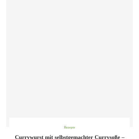
Rezepte
Currywurst mit selbstgemachter Currysoße –