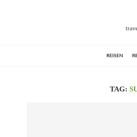
trav
REISEN
R
TAG:
S