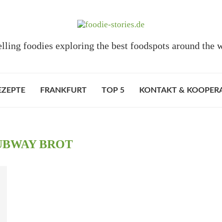
elling foodies exploring the best foodspots around the 
EZEPTE
FRANKFURT
TOP 5
KONTAKT & KOOPER
UBWAY BROT