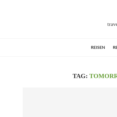
trav
REISEN
R
TAG:
TOMORR