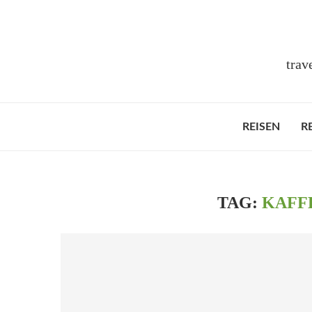
trav
REISEN
R
TAG:
KAFF