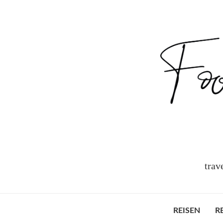
trav
REISEN
R